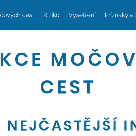
čových cest
Riziko
Vyšetření
Příznaky a 
EKCE MOČO
CEST
 NEJČASTĚJŠÍ I